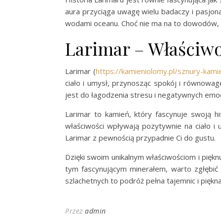
aura przyciąga uwagę wielu badaczy i pasjona
wodami oceanu. Choć nie ma na to dowodów, t
Larimar – Właściwo
Larimar (
https://kamieniolomy.pl/sznury-kami
ciało i umysł, przynosząc spokój i równowa
jest do łagodzenia stresu i negatywnych emocj
Larimar to kamień, który fascynuje swoją h
właściwości wpływają pozytywnie na ciało i 
Larimar z pewnością przypadnie Ci do gustu.
Dzięki swoim unikalnym właściwościom i pięknu
tym fascynującym minerałem, warto zgłębić j
szlachetnych to podróż pełna tajemnic i piękn
Przez
admin