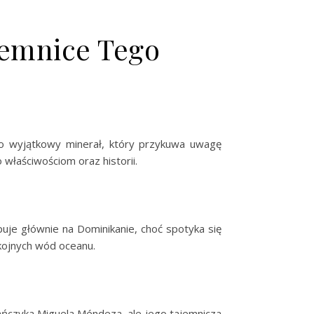
jemnice Tego
 To wyjątkowy minerał, który przykuwa uwagę
właściwościom oraz historii.
puje głównie na Dominikanie, choć spotyka się
kojnych wód oceanu.
kańczyka Miguela Méndeza, ale jego tajemnicza