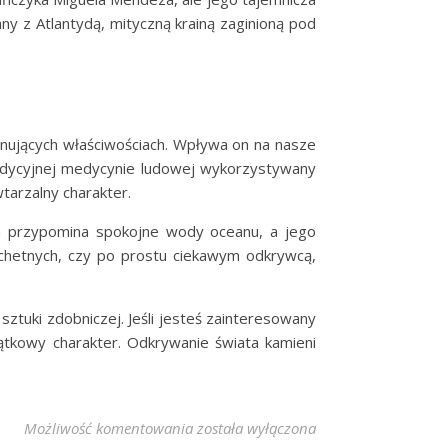
ny z Atlantydą, mityczną krainą zaginioną pod
ynujących właściwościach. Wpływa on na nasze
radycyjnej medycynie ludowej wykorzystywany
tarzalny charakter.
rwa przypomina spokojne wody oceanu, a jego
lachetnych, czy po prostu ciekawym odkrywcą,
sztuki zdobniczej. Jeśli jesteś zainteresowany
jątkowy charakter. Odkrywanie świata kamieni
Piękno i Magia Larimaru: Odkryj Taj
Możliwość komentowania
została wyłączona