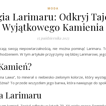
MODA
gia Larimaru: Odkryj Ta
Wyjątkowego Kamienia
15 października 2023
ycają swoją niepowtarzalnością, nie można pominąć Larimaru.
dzeniem. W tym artykule przyjrzymy się bliżej Larimarowi, jego 
 Kamień?
itna Lawa”, to minerał o niebiesko-zielonym kolorze, który wystę
yróżnia? To przede wszystkim jego barwa, która nawiązuje do spo
ca Larimaru
k sam kamień. Został odkryty w latach 70. XX wieku przez Domini