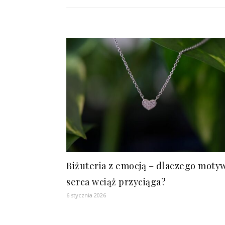
Biżuteria z emocją – dlaczego moty
serca wciąż przyciąga?
6 stycznia 2026