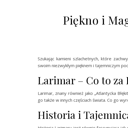
Piękno i Ma
Szukając kamieni szlachetnych, które zachw
swoim niezwykłym pięknem i tajemniczym pocho
Larimar – Co to za
Larimar, znany również jako „Atlantycka Błęk
go także w innych częściach świata. Co go w
Historia i Tajemni
Historia Larimaru jest równie fascynująca ja