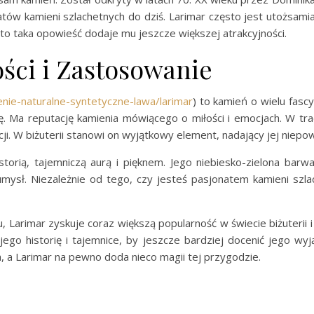
tów kamieni szlachetnych do dziś. Larimar często jest utożsamia
o taka opowieść dodaje mu jeszcze większej atrakcyjności.
ści i Zastosowanie
enie-naturalne-syntetyczne-lawa/larimar
) to kamień o wielu fasc
gę. Ma reputację kamienia mówiącego o miłości i emocjach. W t
i. W biżuterii stanowi on wyjątkowy element, nadający jej niepow
istorią, tajemniczą aurą i pięknem. Jego niebiesko-zielona ba
umysł. Niezależnie od tego, czy jesteś pasjonatem kamieni sz
, Larimar zyskuje coraz większą popularność w świecie biżuterii i 
ego historię i tajemnice, by jeszcze bardziej docenić jego wy
a, a Larimar na pewno doda nieco magii tej przygodzie.